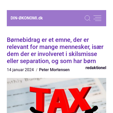
DIN-ØKONOMI.
dk
Børnebidrag er et emne, der er
relevant for mange mennesker, især
dem der er involveret i skilsmisse
eller separation, og som har børn
redaktionel
14 januar 2024
Peter Mortensen