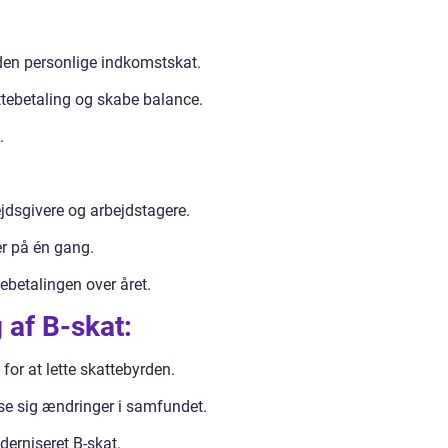
den personlige indkomstskat.
ttebetaling og skabe balance.
.
bejdsgivere og arbejdstagere.
er på én gang.
ebetalingen over året.
g af B-skat:
 for at lette skattebyrden.
sse sig ændringer i samfundet.
derniseret B-skat.