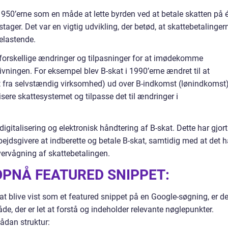
 1950’erne som en måde at lette byrden ved at betale skatten på 
ager. Det var en vigtig udvikling, der betød, at skattebetalinger
elastende.
t forskellige ændringer og tilpasninger for at imødekomme
vningen. For eksempel blev B-skat i 1990’erne ændret til at
 fra selvstændig virksomhed) ud over B-indkomst (lønindkomst)
sere skattesystemet og tilpasse det til ændringer i
digitalisering og elektronisk håndtering af B-skat. Dette har gjort
ejdsgivere at indberette og betale B-skat, samtidig med at det h
vervågning af skattebetalingen.
OPNÅ FEATURED SNIPPET:
at blive vist som et featured snippet på en Google-søgning, er de
åde, der er let at forstå og indeholder relevante nøglepunkter.
ådan struktur: