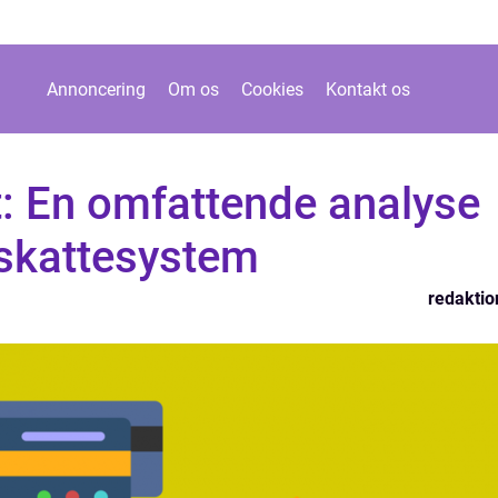
Annoncering
Om os
Cookies
Kontakt os
t: En omfattende analyse
 skattesystem
redaktio