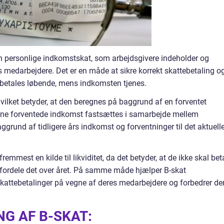
n personlige indkomstskat, som arbejdsgivere indeholder og
es medarbejdere. Det er en måde at sikre korrekt skattebetaling o
 betales løbende, mens indkomsten tjenes.
vilket betyder, at den beregnes på baggrund af en forventet
nne forventede indkomst fastsættes i samarbejde mellem
ggrund af tidligere års indkomst og forventninger til det aktuell
remmest en kilde til likviditet, da det betyder, at de ikke skal bet
 fordele det over året. På samme måde hjælper B-skat
kattebetalinger på vegne af deres medarbejdere og forbedrer de
NG AF B-SKAT: