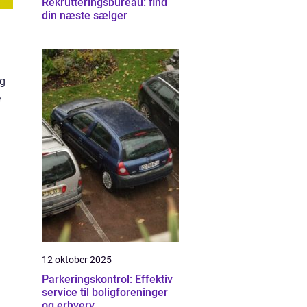
Rekrutteringsbureau: find
din næste sælger
og
e
12 oktober 2025
Parkeringskontrol: Effektiv
service til boligforeninger
og erhverv