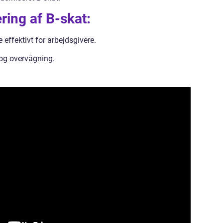
ring af B-skat:
 effektivt for arbejdsgivere.
 og overvågning.