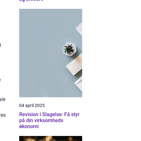
g
e
ale
04 april 2025
Revision i Slagelse: Få styr
res
på din virksomheds
økonomi