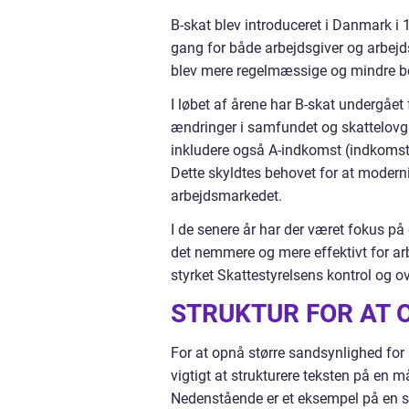
B-skat blev introduceret i Danmark i
gang for både arbejdsgiver og arbejdst
blev mere regelmæssige og mindre b
I løbet af årene har B-skat undergåe
ændringer i samfundet og skattelovgi
inkludere også A-indkomst (indkomst
Dette skyldtes behovet for at moderni
arbejdsmarkedet.
I de senere år har der været fokus på 
det nemmere og mere effektivt for arb
styrket Skattestyrelsens kontrol og o
STRUKTUR FOR AT 
For at opnå større sandsynlighed for 
vigtigt at strukturere teksten på en m
Nedenstående er et eksempel på en s