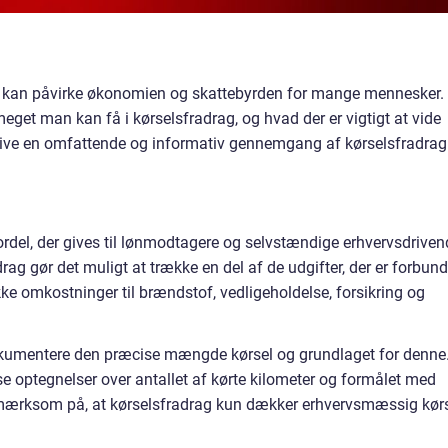
der kan påvirke økonomien og skattebyrden for mange mennesker.
 meget man kan få i kørselsfradrag, og hvad der er vigtigt at vide
i give en omfattende og informativ gennemgang af kørselsfradrag
rdel, der gives til lønmodtagere og selvstændige erhvervsdriven
rag gør det muligt at trække en del af de udgifter, der er forbund
kke omkostninger til brændstof, vedligeholdelse, forsikring og
okumentere den præcise mængde kørsel og grundlaget for denne
e optegnelser over antallet af kørte kilometer og formålet med
opmærksom på, at kørselsfradrag kun dækker erhvervsmæssig kør