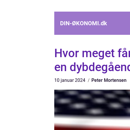
DIN-ØKONOMI.
dk
Hvor meget får
en dybdegåen
10 januar 2024
Peter Mortensen