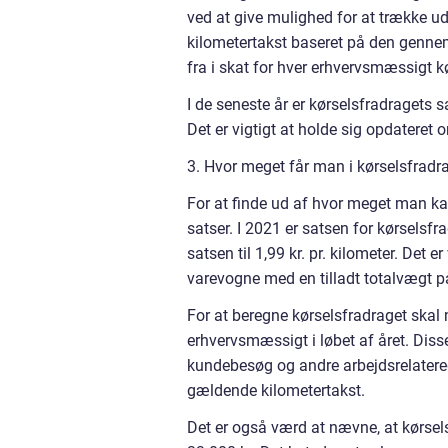
ved at give mulighed for at trække udg
kilometertakst baseret på den gennem
fra i skat for hver erhvervsmæssigt kø
I de seneste år er kørselsfradragets s
Det er vigtigt at holde sig opdateret o
3. Hvor meget får man i kørselsfradr
For at finde ud af hvor meget man ka
satser. I 2021 er satsen for kørselsfra
satsen til 1,99 kr. pr. kilometer. Det 
varevogne med en tilladt totalvægt på
For at beregne kørselsfradraget skal m
erhvervsmæssigt i løbet af året. Disse
kundebesøg og andre arbejdsrelaterede
gældende kilometertakst.
Det er også værd at nævne, at kørsel