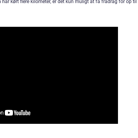
ar kørt flere kilometer, er det kun muligt at få fradrag for op til