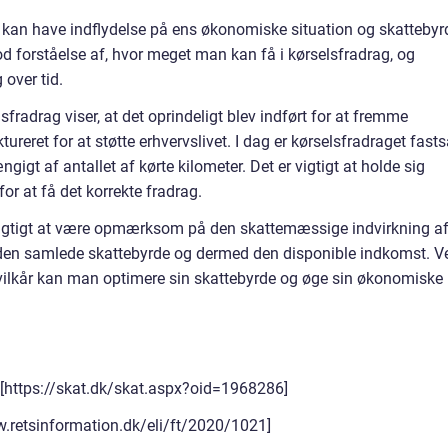
er kan have indflydelse på ens økonomiske situation og skattebyr
od forståelse af, hvor meget man kan få i kørselsfradrag, og
 over tid.
radrag viser, at det oprindeligt blev indført for at fremme
tureret for at støtte erhvervslivet. I dag er kørselsfradraget fasts
ængigt af antallet af kørte kilometer. Det er vigtigt at holde sig
or at få det korrekte fradrag.
 vigtigt at være opmærksom på den skattemæssige indvirkning a
e den samlede skattebyrde og dermed den disponible indkomst. V
g vilkår kan man optimere sin skattebyrde og øge sin økonomiske
” [https://skat.dk/skat.aspx?oid=1968286]
ww.retsinformation.dk/eli/ft/2020/1021]