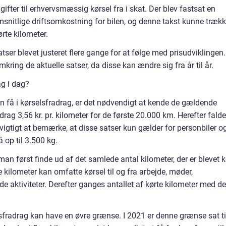
ifter til erhvervsmæssig kørsel fra i skat. Der blev fastsat en
snitlige driftsomkostning for bilen, og denne takst kunne træk
rte kilometer.
atser blevet justeret flere gange for at følge med prisudviklingen.
mkring de aktuelle satser, da disse kan ændre sig fra år til år.
ag i dag?
n få i kørselsfradrag, er det nødvendigt at kende de gældende
drag 3,56 kr. pr. kilometer for de første 20.000 km. Herefter falde
er vigtigt at bemærke, at disse satser kun gælder for personbiler o
 op til 3.500 kg.
an først finde ud af det samlede antal kilometer, der er blevet k
 kilometer kan omfatte kørsel til og fra arbejde, møder,
 aktiviteter. Derefter ganges antallet af kørte kilometer med d
sfradrag kan have en øvre grænse. I 2021 er denne grænse sat ti