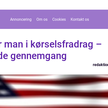
Annoncering
Om os
Cookies
Kontakt os
 man i kørselsfradrag –
de gennemgang
redaktio