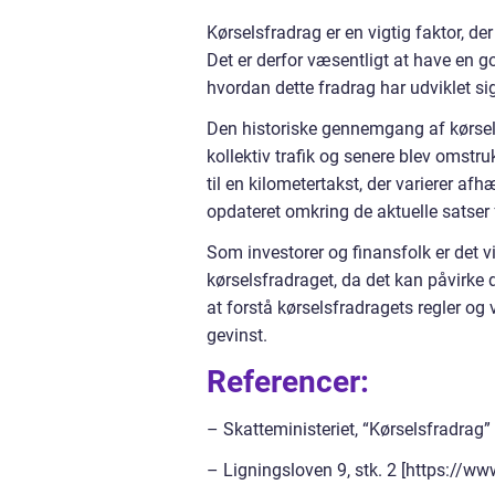
Kørselsfradrag er en vigtig faktor, d
Det er derfor væsentligt at have en g
hvordan dette fradrag har udviklet sig
Den historiske gennemgang af kørselsf
kollektiv trafik og senere blev omstruk
til en kilometertakst, der varierer afh
opdateret omkring de aktuelle satser f
Som investorer og finansfolk er det
kørselsfradraget, da det kan påvirk
at forstå kørselsfradragets regler o
gevinst.
Referencer:
– Skatteministeriet, “Kørselsfradrag
– Ligningsloven 9, stk. 2 [https://w