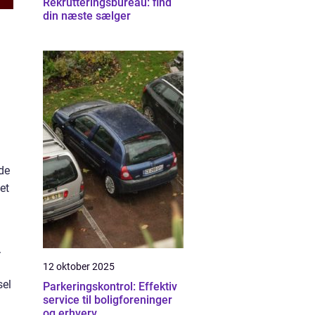
Rekrutteringsbureau: find
din næste sælger
de
et
.
12 oktober 2025
sel
Parkeringskontrol: Effektiv
service til boligforeninger
og erhverv