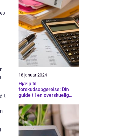
kes
r
18 januar 2024
g
Hjælp til
forskudsopgørelse: Din
guide til en overskuelig
ørt
skatteproces
en
l