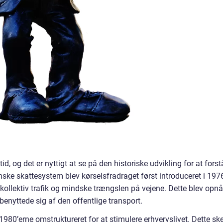
d, og det er nyttigt at se på den historiske udvikling for at forst
nske skattesystem blev kørselsfradraget først introduceret i 197
ollektiv trafik og mindske trængslen på vejene. Dette blev opnå
 benyttede sig af den offentlige transport.
1980’erne omstruktureret for at stimulere erhvervslivet. Dette sk