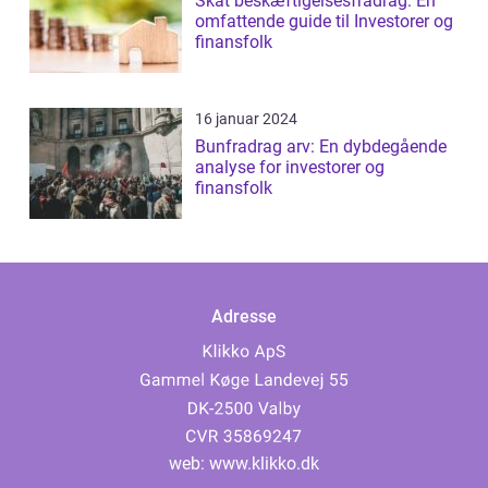
Skat beskæftigelsesfradrag: En
omfattende guide til Investorer og
finansfolk
16 januar 2024
Bunfradrag arv: En dybdegående
analyse for investorer og
finansfolk
Adresse
web:
www.klikko.dk