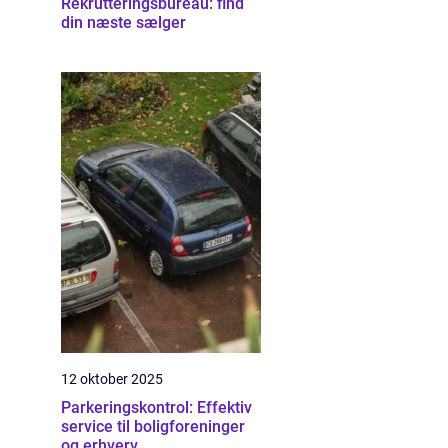
Rekrutteringsbureau: find
din næste sælger
12 oktober 2025
Parkeringskontrol: Effektiv
service til boligforeninger
og erhverv