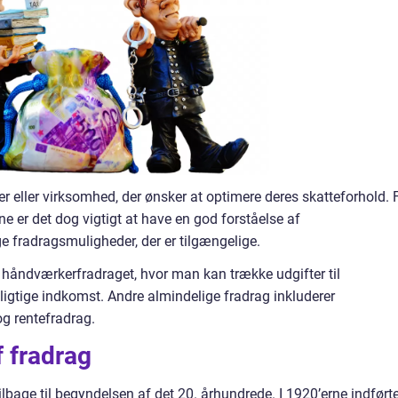
r eller virksomhed, der ønsker at optimere deres skatteforhold. 
ne er det dog vigtigt at have en god forståelse af
e fradragsmuligheder, der er tilgængelige.
. håndværkerfradraget, hvor man kan trække udgifter til
ligtige indkomst. Andre almindelige fradrag inkluderer
g rentefradrag.
f fradrag
tilbage til begyndelsen af det 20. århundrede. I 1920’erne indført