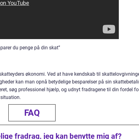
parer du penge på din skat”
r skatteyders økonomi. Ved at have kendskab til skattelovgivning
gheder kan man opnå betydelige besparelser på sin skattebetal
t, søg professionel hjælp, og udnyt fradragene til din fordel fo
situation.
FAQ
ige fradrag, jeg kan benytte mig af?