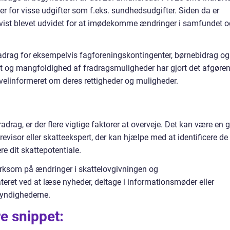
 for visse udgifter som f.eks. sundhedsudgifter. Siden da er
dvist blevet udvidet for at imødekomme ændringer i samfundet o
 fradrag for eksempelvis fagforeningskontingenter, børnebidrag og
et og mangfoldighed af fradragsmuligheder har gjort det afgøre
 velinformeret om deres rettigheder og muligheder.
adrag, er der flere vigtige faktorer at overveje. Det kan være en 
revisor eller skatteekspert, der kan hjælpe med at identificere de
e dit skattepotentiale.
rksom på ændringer i skattelovgivningen og
eret ved at læse nyheder, deltage i informationsmøder eller
myndighederne.
re snippet: