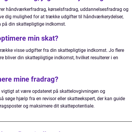
rer håndværkerfradrag, kørselsfradrag, uddannelsesfradrag og
ve dig mulighed for at trække udgifter til håndværkerydelser,
a på din skattepligtige indkomst.
optimere min skat?
række visse udgifter fra din skattepligtige indkomst. Jo flere
e bliver din skattepligtige indkomst, hvilket resulterer i en
mere mine fradrag?
t vigtigt at være opdateret på skattelovgivningen og
 søge hjælp fra en revisor eller skatteekspert, der kan guide
radragsposter og maksimere dit skattepotentiale.