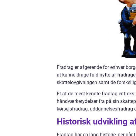
Fradrag er afgørende for enhver borge
at kunne drage fuld nytte af fradrage
skattelovgivningen samt de forskellig
Et af de mest kendte fradrag er f.eks
håndværkerydelser fra på sin skattep
kørselsfradrag, uddannelsesfradrag o
Historisk udvikling a
Fradrag har en lang historie, der går 