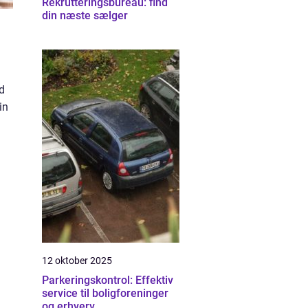
Rekrutteringsbureau: find
din næste sælger
d
in
12 oktober 2025
Parkeringskontrol: Effektiv
service til boligforeninger
og erhverv