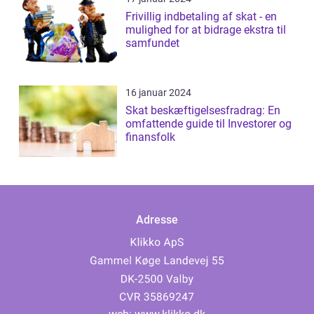
Frivillig indbetaling af skat - en
mulighed for at bidrage ekstra til
samfundet
16 januar 2024
Skat beskæftigelsesfradrag: En
omfattende guide til Investorer og
finansfolk
Adresse