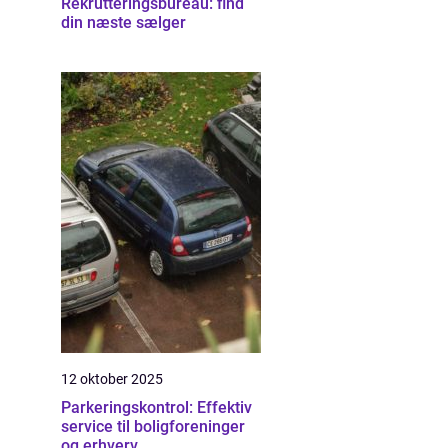
Rekrutteringsbureau: find
din næste sælger
12 oktober 2025
Parkeringskontrol: Effektiv
service til boligforeninger
og erhverv