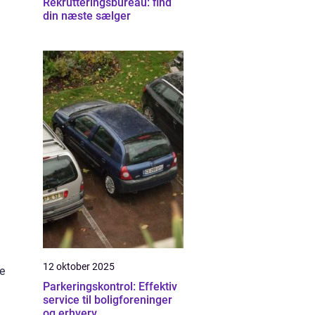
Rekrutteringsbureau: find
din næste sælger
12 oktober 2025
ne
Parkeringskontrol: Effektiv
service til boligforeninger
og erhverv