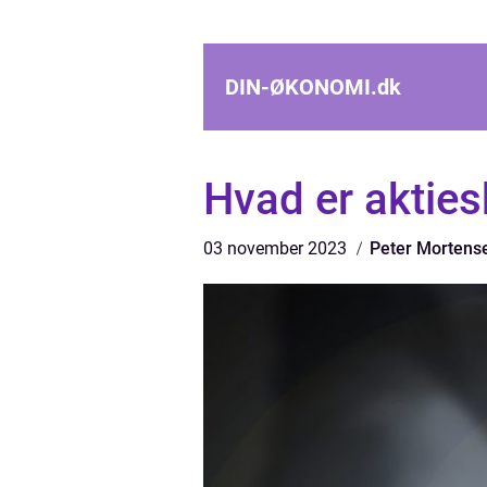
DIN-ØKONOMI.
dk
Hvad er akties
03 november 2023
Peter Mortens