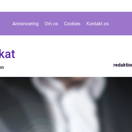
Annoncering
Om os
Cookies
Kontakt os
kat
redaktio
en