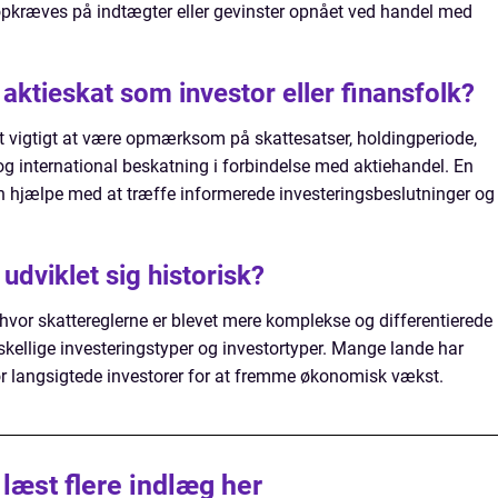
r opkræves på indtægter eller gevinster opnået ved handel med
aktieskat som investor eller finansfolk?
et vigtigt at være opmærksom på skattesatser, holdingperiode,
r og international beskatning i forbindelse med aktiehandel. En
an hjælpe med at træffe informerede investeringsbeslutninger og
udviklet sig historisk?
, hvor skattereglerne er blevet mere komplekse og differentierede
rskellige investeringstyper og investortyper. Mange lande har
for langsigtede investorer for at fremme økonomisk vækst.
 læst flere indlæg her