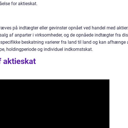
åelse for aktieskat.
kræves på indtægter eller gevinster opnået ved handel med aktier
alg af anparter i virksomheder, og de opnåede indtægter fra di
 specifikke beskatning varierer fra land til land og kan afhænge 
type, holdingperiode og individuel indkomstskat.
f aktieskat