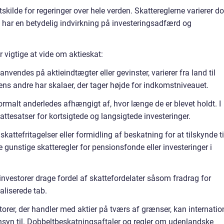
tskilde for regeringer over hele verden. Skattereglerne varierer d
g har en betydelig indvirkning på investeringsadfærd og
 vigtige at vide om aktieskat:
anvendes på aktieindtægter eller gevinster, varierer fra land til
ens andre har skalaer, der tager højde for indkomstniveauet.
ormalt anderledes afhængigt af, hvor længe de er blevet holdt. I
attesatser for kortsigtede og langsigtede investeringer.
skattefritagelser eller formidling af beskatning for at tilskynde ti
e gunstige skatteregler for pensionsfonde eller investeringer i
 investorer drage fordel af skattefordelater såsom fradrag for
ealiserede tab.
torer, der handler med aktier på tværs af grænser, kan internatio
ensyn til. Dobbeltbeskatningsaftaler og regler om udenlandske