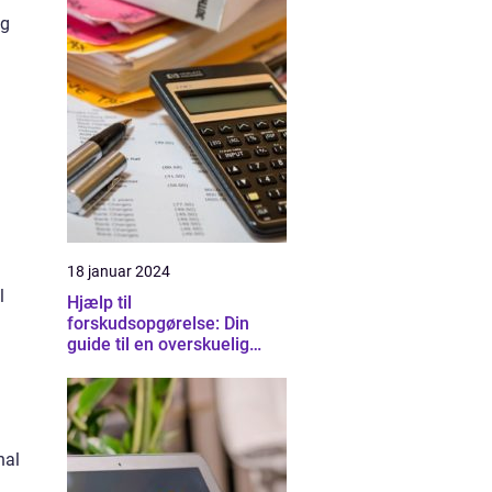
og
18 januar 2024
l
Hjælp til
forskudsopgørelse: Din
guide til en overskuelig
skatteproces
nal