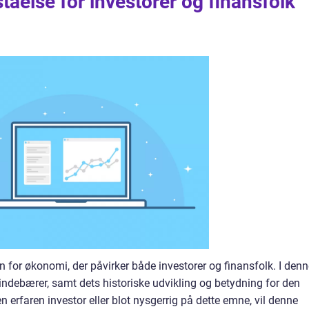
åelse for investorer og finansfolk
n for økonomi, der påvirker både investorer og finansfolk. I den
t indebærer, samt dets historiske udvikling og betydning for den
erfaren investor eller blot nysgerrig på dette emne, vil denne