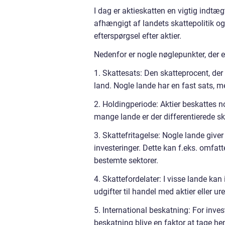
I dag er aktieskatten en vigtig indtæg
afhængigt af landets skattepolitik o
efterspørgsel efter aktier.
Nedenfor er nogle nøglepunkter, der er
1. Skattesats: Den skatteprocent, der 
land. Nogle lande har en fast sats, m
2. Holdingperiode: Aktier beskattes n
mange lande er der differentierede sk
3. Skattefritagelse: Nogle lande giver 
investeringer. Dette kan f.eks. omfatt
bestemte sektorer.
4. Skattefordelater: I visse lande kan
udgifter til handel med aktier eller ur
5. International beskatning: For inves
beskatning blive en faktor at tage h