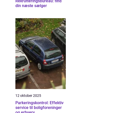
Rekrutteringsbureau: find
din næste sælger
12 oktober 2025
Parkeringskontrol: Effektiv
service til boligforeninger
og erhverv