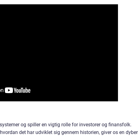
ystemer og spiller en vigtig rolle for investorer og finansfolk.
g hvordan det har udviklet sig gennem historien, giver os en dybe