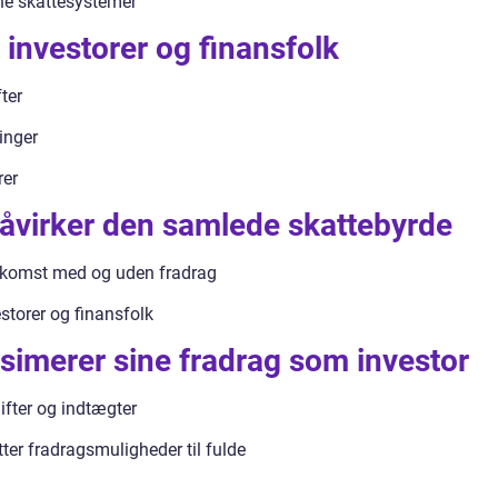
ne skattesystemer
r investorer og finansfolk
ter
inger
rer
påvirker den samlede skattebyrde
ndkomst med og uden fradrag
storer og finansfolk
imerer sine fradrag som investor
ifter og indtægter
r fradragsmuligheder til fulde