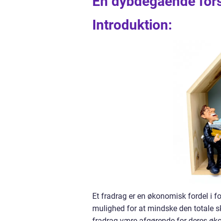
En dybdegående forst
Introduktion:
Et fradrag er en økonomisk fordel i fo
mulighed for at mindske den totale sk
fradrag være afgørende for deres økono