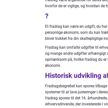
hvorfor de er vigtige, og hvordan de 
?
Et fradrag kan være en udgift, du ha
personlige økonomi, som du kan trække
bliver trukket fra din skattepligtige in
Fradrag kan omfatte udgifter til erhv
og mange andre udgifter afhængigt af 
opmærksom på, hvilke fradrag du er be
økonomi.
Historisk udvikling a
Fradragsbegrebet kan spores tilbage t
systemer til at lave justeringer i der
fradrag spores til det 16. århundrede
erhvervsdrivende, der investerede i vi