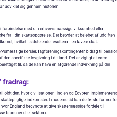
har udviklet sig gennem historien.
r i forbindelse med din erhvervsmæssige virksomhed eller
 fra i din skatteopgørelse. Det betyder, at beløbet af udgiften
dkomst, hvilket i sidste ende resulterer i en lavere skat.
ervsmæssige kørsler, fagforeningskontingenter, bidrag til pension
den specifikke lovgivning i dit land. Det er vigtigt at være
rettiget til, da de kan have en afgørende indvirkning på din
f fradrag:
il oldtiden, hvor civilisationer i Indien og Egypten implementere
es skattepligtige indkomster. I moderne tid kan de første former fo
, hvor England begyndte at give skattemæssige fordele til
sse brancher eller sektorer.