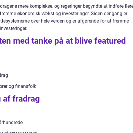
radragene mere komplekse, og regeringer begyndte at indføre fler
t fremme økonomisk vækst og investeringer. Siden dengang er
kattesystemerne over hele verden og er afgørende for at fremme
investeringer.
sten med tanke på at blive featured
drag
rer og finansfolk
g af fradrag
 århundrede