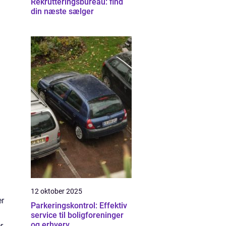
Rekrutteringsbureau: find
din næste sælger
12 oktober 2025
er
Parkeringskontrol: Effektiv
service til boligforeninger
og erhverv
r,