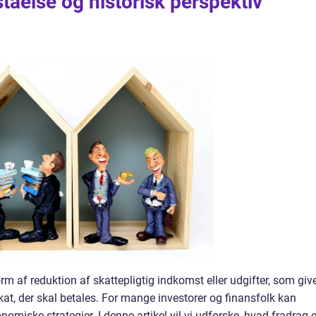
åelse og historisk perspektiv
rm af reduktion af skattepligtig indkomst eller udgifter, som giv
at, der skal betales. For mange investorer og finansfolk kan
miske strategier. I denne artikel vil vi udforske, hvad fradrag e