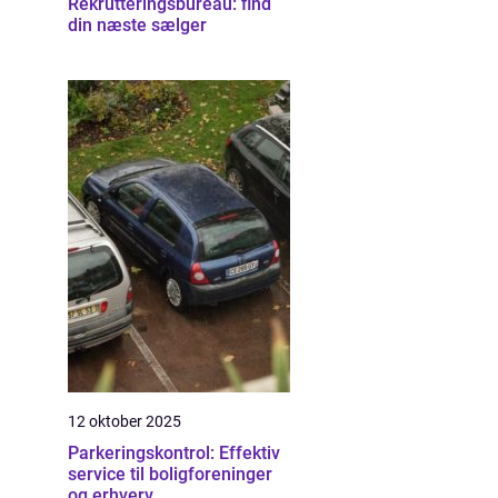
Rekrutteringsbureau: find
din næste sælger
12 oktober 2025
Parkeringskontrol: Effektiv
service til boligforeninger
og erhverv