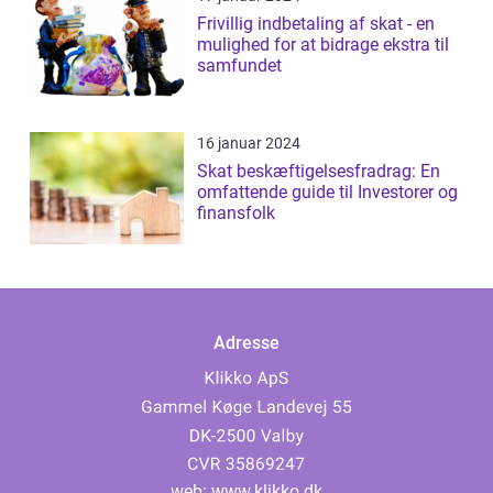
Frivillig indbetaling af skat - en
mulighed for at bidrage ekstra til
samfundet
16 januar 2024
Skat beskæftigelsesfradrag: En
omfattende guide til Investorer og
finansfolk
Adresse
web:
www.klikko.dk