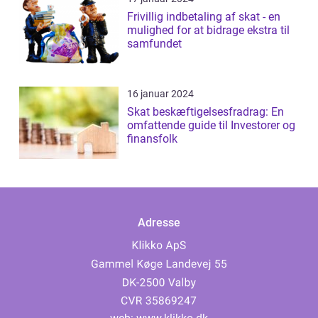
Frivillig indbetaling af skat - en
mulighed for at bidrage ekstra til
samfundet
16 januar 2024
Skat beskæftigelsesfradrag: En
omfattende guide til Investorer og
finansfolk
Adresse