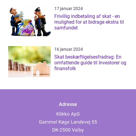
17 januar 2024
Frivillig indbetaling af skat - en
mulighed for at bidrage ekstra til
samfundet
16 januar 2024
Skat beskæftigelsesfradrag: En
omfattende guide til Investorer og
finansfolk
Adresse