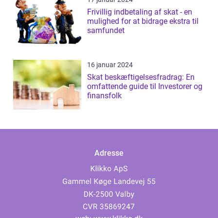
Frivillig indbetaling af skat - en
mulighed for at bidrage ekstra til
samfundet
16 januar 2024
Skat beskæftigelsesfradrag: En
omfattende guide til Investorer og
finansfolk
Adresse