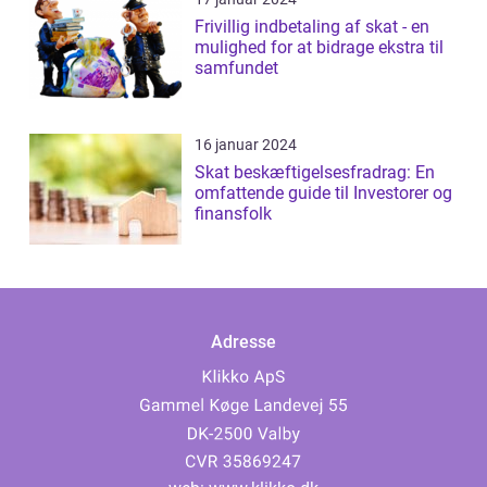
Frivillig indbetaling af skat - en
mulighed for at bidrage ekstra til
samfundet
16 januar 2024
Skat beskæftigelsesfradrag: En
omfattende guide til Investorer og
finansfolk
Adresse