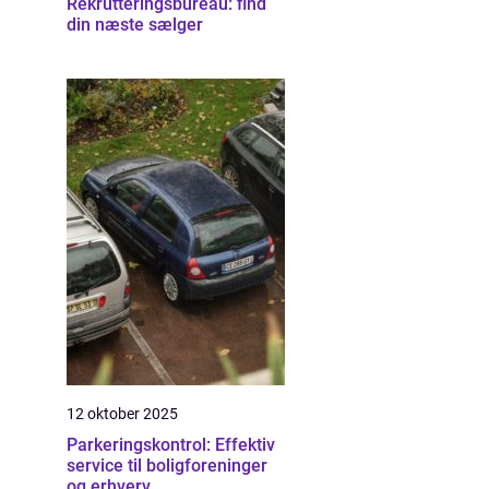
Rekrutteringsbureau: find
din næste sælger
12 oktober 2025
Parkeringskontrol: Effektiv
service til boligforeninger
og erhverv